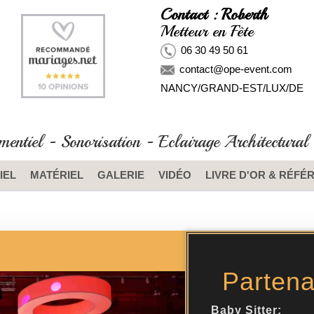
Contact : Roberth
Metteur en Fête
06 30 49 50 61
contact@ope-event.com
NANCY/GRAND-EST/LUX/DE
ntiel - Sonorisation - Eclairage Architectural 
IEL
MATÉRIEL
GALERIE
VIDÉO
LIVRE D'OR & RÉFÉ
Partena
Baby Sitter: